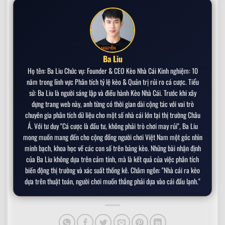
Cuộc Sống Sang Chảnh Của Siêu Sao Brazil
Cristiano Ronaldo Chính Thức Trở Thành Tỷ Phú
➤
Bóng Đá Đầu Tiên Trong Lịch Sử
Ba Liu
Phong Cách Thời Trang Của Beckham Chưa Bao
➤
Họ tên: Ba Liu Chức vụ: Founder & CEO Kèo Nhà Cái Kinh nghiệm: 10
Giờ Lỗi Thời – Biểu Tượng Nam Giới
năm trong lĩnh vực Phân tích tỷ lệ kèo & Quản trị rủi ro cá cược. Tiểu
sử: Ba Liu là người sáng lập và điều hành Kèo Nhà Cái. Trước khi xây
Đẳng Cấp CR7: Chi 1.400 Tỷ Mua Máy Bay Riêng
➤
Gulfstream G650
dựng trang web này, anh từng có thời gian dài cộng tác với vai trò
chuyên gia phân tích dữ liệu cho một số nhà cái lớn tại thị trường Châu
Á. Với tư duy "Cá cược là đầu tư, không phải trò chơi may rủi", Ba Liu
Top 5 Siêu Xe Đắt Nhất Trong Bộ Sưu Tập Của
➤
Kylian Mbappe
mong muốn mang đến cho cộng đồng người chơi Việt Nam một góc nhìn
minh bạch, khoa học về các con số trên bảng kèo. Những bài nhận định
Cuộc Sống Giản Dị Của Messi Bên Vợ Con – Hạnh
của Ba Liu không dựa trên cảm tính, mà là kết quả của việc phân tích
➤
Phúc Trong Sự Bình Yên
biến động thị trường và xác suất thống kê. Châm ngôn: "Nhà cái ra kèo
dựa trên thuật toán, người chơi muốn thắng phải dựa vào cái đầu lạnh."
CDM trong bóng đá là gì? Tìm hiểu chi tiết
➤
CAM trong bóng đá là gì?
➤