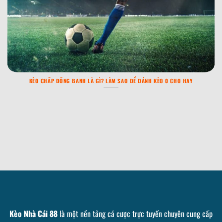
KÈO CHẤP ĐỒNG BANH LÀ GÌ? LÀM SAO ĐỂ ĐÁNH KÈO 0 CHO HAY
Kèo Nhà Cái 88
là một nền tảng cá cược trực tuyến chuyên cung cấp