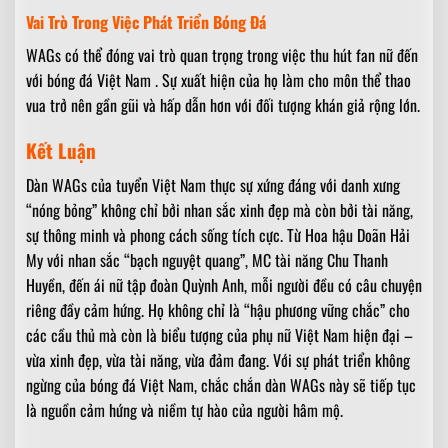
Vai Trò Trong Việc Phát Triển Bóng Đá
WAGs có thể đóng vai trò quan trọng trong việc thu hút fan nữ đến
với bóng đá Việt Nam . Sự xuất hiện của họ làm cho môn thể thao
vua trở nên gần gũi và hấp dẫn hơn với đối tượng khán giả rộng lớn.
Kết Luận
Dàn WAGs của tuyển Việt Nam thực sự xứng đáng với danh xưng
“nóng bỏng” không chỉ bởi nhan sắc xinh đẹp mà còn bởi tài năng,
sự thông minh và phong cách sống tích cực. Từ Hoa hậu Doãn Hải
My với nhan sắc “bạch nguyệt quang”, MC tài năng Chu Thanh
Huyền, đến ái nữ tập đoàn Quỳnh Anh, mỗi người đều có câu chuyện
riêng đầy cảm hứng. Họ không chỉ là “hậu phương vững chắc” cho
các cầu thủ mà còn là biểu tượng của phụ nữ Việt Nam hiện đại –
vừa xinh đẹp, vừa tài năng, vừa đảm đang. Với sự phát triển không
ngừng của bóng đá Việt Nam, chắc chắn dàn WAGs này sẽ tiếp tục
là nguồn cảm hứng và niềm tự hào của người hâm mộ.