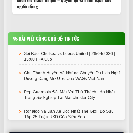
Miễn trừ trách nhiệm – Quyền lợi và minh bạch cho
người dùng
📚 BÀI VIẾT CÙNG CHỦ ĐỀ:
TIN TỨC
Soi Kèo: Chelsea vs Leeds United | 26/04/2026 |
➤
15:00 | FA Cup
Chu Thanh Huyền Và Những Chuyến Du Lịch Nghỉ
➤
Dưỡng Đáng Mơ Ước Của WAGs Việt Nam
Pep Guardiola Đối Mặt Với Thử Thách Lớn Nhất
➤
Trong Sự Nghiệp Tại Manchester City
Ronaldo Và Dàn Xe Độc Nhất Thế Giới: Bộ Sưu
➤
Tập 25 Triệu USD Của Siêu Sao
Neymar Mua Penthouse 54 Triệu USD Tại Dubai –
➤