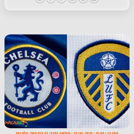
RW trong bóng đá là gì – Tìm hiểu chi tiết vị trí RW
➤
Bóng đá châu Âu bùng nổ 2026: Bom tấn, drama
➤
và kỷ nguyên mới
Tương lai Ibrahima Konaté: Liverpool giữ trụ cột
➤
hay Real Madrid có thêm “Galactico” mới?
LW trong bóng đá là gì? Giải mã khái niệm
➤
SOI KÈO: CHELSEA VS LEEDS UNITED | 26/04/2026 | 15:00 | FA CUP