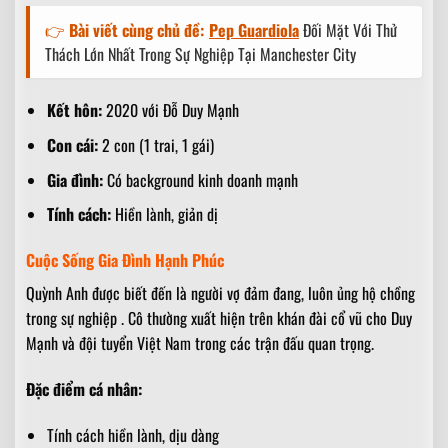
👉
Bài viết cùng chủ đề:
Pep Guardiola
Đối Mặt Với Thử
Thách Lớn Nhất Trong Sự Nghiệp Tại Manchester City
Kết hôn:
2020 với Đỗ Duy Mạnh
Con cái:
2 con (1 trai, 1 gái)
Gia đình:
Có background kinh doanh mạnh
Tính cách:
Hiền lành, giản dị
Cuộc Sống Gia Đình Hạnh Phúc
Quỳnh Anh được biết đến là người vợ đảm đang, luôn ủng hộ chồng
trong sự nghiệp . Cô thường xuất hiện trên khán đài cổ vũ cho Duy
Mạnh và đội tuyển Việt Nam trong các trận đấu quan trọng.
Đặc điểm cá nhân:
Tính cách hiền lành, dịu dàng