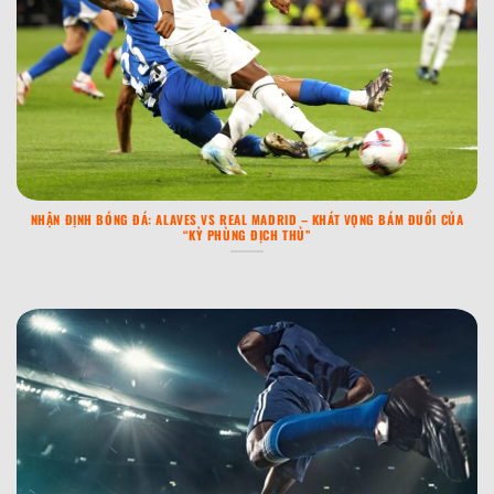
NHẬN ĐỊNH BÓNG ĐÁ: ALAVES VS REAL MADRID – KHÁT VỌNG BÁM ĐUỔI CỦA
“KỲ PHÙNG ĐỊCH THỦ”