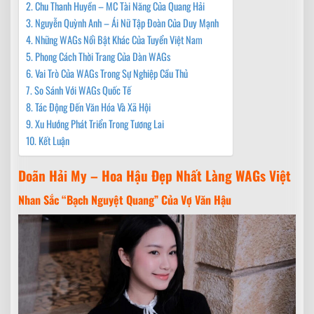
Chu Thanh Huyền – MC Tài Năng Của Quang Hải
Nguyễn Quỳnh Anh – Ái Nữ Tập Đoàn Của Duy Mạnh
Những WAGs Nổi Bật Khác Của Tuyển Việt Nam
Phong Cách Thời Trang Của Dàn WAGs
Vai Trò Của WAGs Trong Sự Nghiệp Cầu Thủ
So Sánh Với WAGs Quốc Tế
Tác Động Đến Văn Hóa Và Xã Hội
Xu Hướng Phát Triển Trong Tương Lai
Kết Luận
Doãn Hải My – Hoa Hậu Đẹp Nhất Làng WAGs Việt
Nhan Sắc “Bạch Nguyệt Quang” Của Vợ Văn Hậu