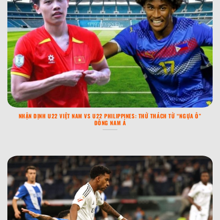
NHẬN ĐỊNH U22 VIỆT NAM VS U22 PHILIPPINES: THỬ THÁCH TỪ “NGỰA Ô”
ĐÔNG NAM Á