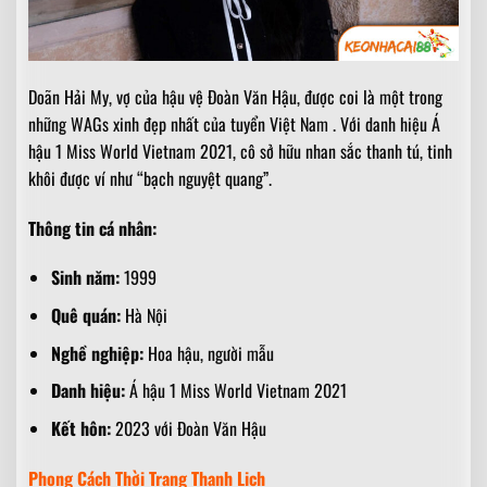
Doãn Hải My, vợ của hậu vệ Đoàn Văn Hậu, được coi là một trong
những WAGs xinh đẹp nhất của tuyển Việt Nam . Với danh hiệu Á
hậu 1 Miss World Vietnam 2021, cô sở hữu nhan sắc thanh tú, tinh
khôi được ví như “bạch nguyệt quang”.
Thông tin cá nhân:
Sinh năm:
1999
Quê quán:
Hà Nội
Nghề nghiệp:
Hoa hậu, người mẫu
Danh hiệu:
Á hậu 1 Miss World Vietnam 2021
Kết hôn:
2023 với Đoàn Văn Hậu
Phong Cách Thời Trang Thanh Lịch