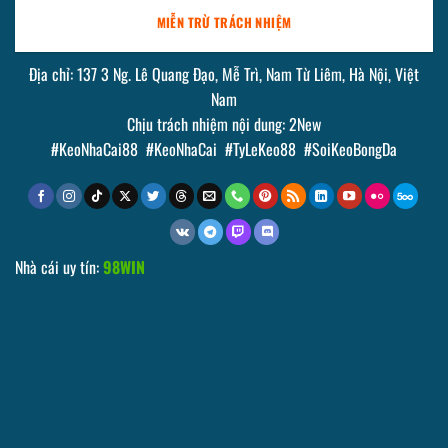
MIỄN TRỪ TRÁCH NHIỆM
Địa chỉ: 137 3 Ng. Lê Quang Đạo, Mễ Trì, Nam Từ Liêm, Hà Nội, Việt
Nam
Chịu trách nhiệm nội dung: 2New
#KeoNhaCai88 #KeoNhaCai #TyLeKeo88 #SoiKeoBongDa
Nhà cái uy tín:
98WIN