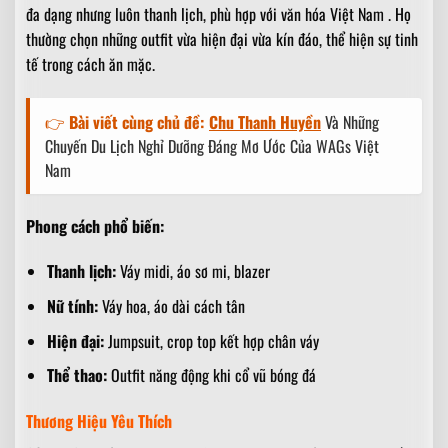
đa dạng nhưng luôn thanh lịch, phù hợp với văn hóa Việt Nam . Họ
thường chọn những outfit vừa hiện đại vừa kín đáo, thể hiện sự tinh
tế trong cách ăn mặc.
👉
Bài viết cùng chủ đề:
Chu Thanh Huyền
Và Những
Chuyến Du Lịch Nghỉ Dưỡng Đáng Mơ Ước Của WAGs Việt
Nam
Phong cách phổ biến:
Thanh lịch:
Váy midi, áo sơ mi, blazer
Nữ tính:
Váy hoa, áo dài cách tân
Hiện đại:
Jumpsuit, crop top kết hợp chân váy
Thể thao:
Outfit năng động khi cổ vũ bóng đá
Thương Hiệu Yêu Thích