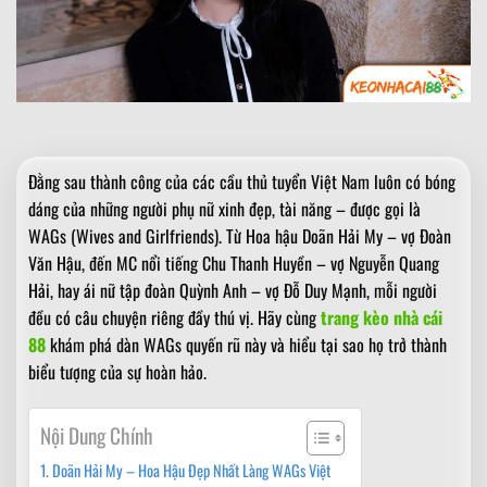
Đằng sau thành công của các cầu thủ tuyển Việt Nam luôn có bóng
dáng của những người phụ nữ xinh đẹp, tài năng – được gọi là
WAGs (Wives and Girlfriends). Từ Hoa hậu Doãn Hải My – vợ Đoàn
Văn Hậu, đến MC nổi tiếng Chu Thanh Huyền – vợ Nguyễn Quang
Hải, hay ái nữ tập đoàn Quỳnh Anh – vợ Đỗ Duy Mạnh, mỗi người
đều có câu chuyện riêng đầy thú vị. Hãy cùng
trang kèo nhà cái
88
khám phá dàn WAGs quyến rũ này và hiểu tại sao họ trở thành
biểu tượng của sự hoàn hảo.
Nội Dung Chính
Doãn Hải My – Hoa Hậu Đẹp Nhất Làng WAGs Việt