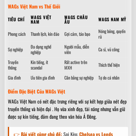
WAGs Việt Nam vs Thế Giới
WAGS VIỆT
WAGS CHÂU
TIÊU CHÍ
WAGS NAM MỸ
NAM
ÂU
Nóng bỏng, quyến
Phong cách
Thanh lịch, kín đáo
Gợi cảm, táo bạo
rũ
Đa dạng nghề
Người mẫu, diễn
Sự nghiệp
Ca sĩ, vũ công
nghiệp
viên
Truyền
Kín tiếng, ít
Rất active trên
Thích thể hiện
thông
scandal
MXH
Gia đình
Ưu tiên gia đình
Cân bằng sự nghiệp
Tự do cá nhân
Điểm Đặc Biệt Của WAGs Việt
WAGs Việt Nam có nét đặc trưng riêng với sự kết hợp giữa nét đẹp
truyền thống và hiện đại . Họ vừa xinh đẹp, tài năng nhưng vẫn giữ
được sự kín tiếng, đảm đang theo văn hóa Á Đông.
👉
Bài viết cùng chủ đề:
Soi Kèo:
Chelsea vs Leeds