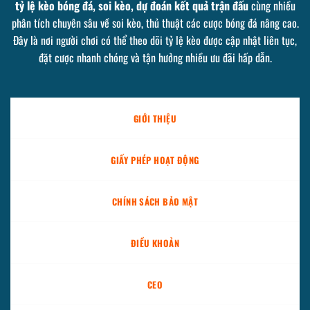
tỷ lệ kèo bóng đá, soi kèo, dự đoán kết quả trận đấu
cùng nhiều
phân tích chuyên sâu về soi kèo, thủ thuật các cược bóng đá nâng cao.
Đây là nơi người chơi có thể theo dõi tỷ lệ kèo được cập nhật liên tục,
đặt cược nhanh chóng và tận hưởng nhiều ưu đãi hấp dẫn.
GIỚI THIỆU
GIẤY PHÉP HOẠT ĐỘNG
CHÍNH SÁCH BẢO MẬT
ĐIỀU KHOẢN
CEO