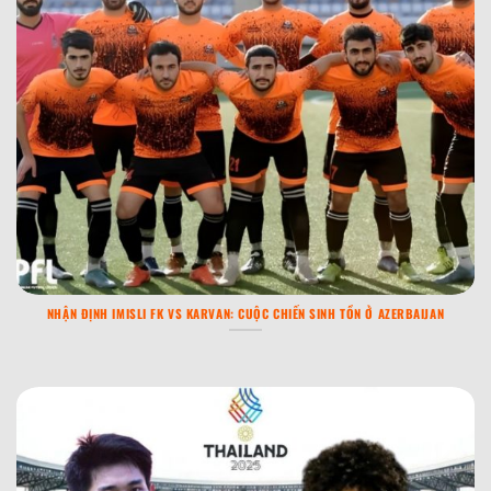
NHẬN ĐỊNH IMISLI FK VS KARVAN: CUỘC CHIẾN SINH TỒN Ở AZERBAIJAN