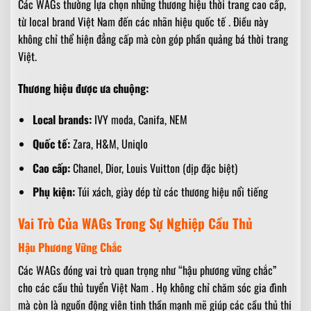
Các WAGs thường lựa chọn những thương hiệu thời trang cao cấp,
từ local brand Việt Nam đến các nhãn hiệu quốc tế . Điều này
không chỉ thể hiện đẳng cấp mà còn góp phần quảng bá thời trang
Việt.
Thương hiệu được ưa chuộng:
Local brands:
IVY moda, Canifa, NEM
Quốc tế:
Zara, H&M, Uniqlo
Cao cấp:
Chanel, Dior, Louis Vuitton (dịp đặc biệt)
Phụ kiện:
Túi xách, giày dép từ các thương hiệu nổi tiếng
Vai Trò Của WAGs Trong Sự Nghiệp Cầu Thủ
Hậu Phương Vững Chắc
Các WAGs đóng vai trò quan trọng như “hậu phương vững chắc”
cho các cầu thủ tuyển Việt Nam . Họ không chỉ chăm sóc gia đình
mà còn là nguồn động viên tinh thần mạnh mẽ giúp các cầu thủ thi