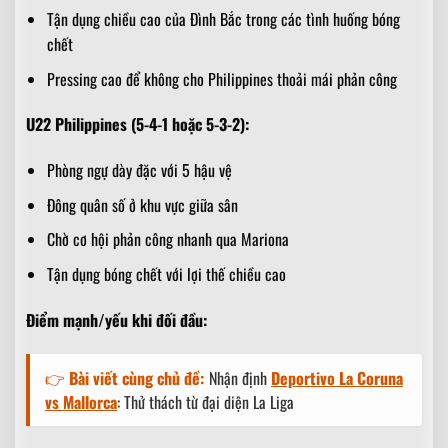
Tận dụng chiều cao của Đình Bắc trong các tình huống bóng
chết
Pressing cao để không cho Philippines thoải mái phản công
U22 Philippines (5-4-1 hoặc 5-3-2):
Phòng ngự dày đặc với 5 hậu vệ
Đông quân số ở khu vực giữa sân
Chờ cơ hội phản công nhanh qua Mariona
Tận dụng bóng chết với lợi thế chiều cao
Điểm mạnh/yếu khi đối đầu:
👉
Bài viết cùng chủ đề:
Nhận định
Deportivo La Coruna
vs Mallorca
: Thử thách từ đại diện La Liga