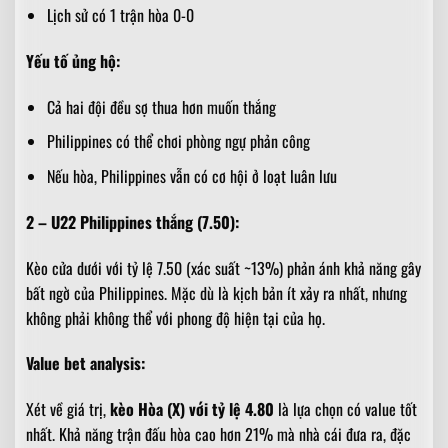
Lịch sử có 1 trận hòa 0-0
Yếu tố ủng hộ:
Cả hai đội đều sợ thua hơn muốn thắng
Philippines có thể chơi phòng ngự phản công
Nếu hòa, Philippines vẫn có cơ hội ở loạt luân lưu
2 – U22 Philippines thắng (7.50):
Kèo cửa dưới với tỷ lệ 7.50 (xác suất ~13%) phản ánh khả năng gây
bất ngờ của Philippines. Mặc dù là kịch bản ít xảy ra nhất, nhưng
không phải không thể với phong độ hiện tại của họ.
Value bet analysis:
Xét về giá trị,
kèo Hòa (X) với tỷ lệ 4.80
là lựa chọn có value tốt
nhất. Khả năng trận đấu hòa cao hơn 21% mà nhà cái đưa ra, đặc