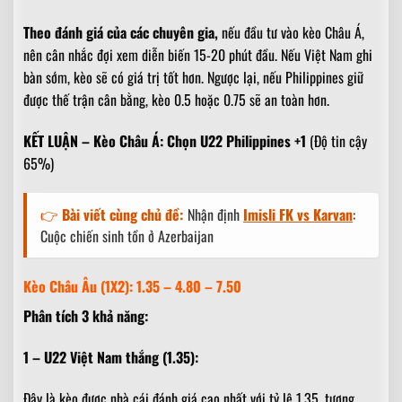
Theo đánh giá của các chuyên gia,
nếu đầu tư vào kèo Châu Á,
nên cân nhắc đợi xem diễn biến 15-20 phút đầu. Nếu Việt Nam ghi
bàn sớm, kèo sẽ có giá trị tốt hơn. Ngược lại, nếu Philippines giữ
được thế trận cân bằng, kèo 0.5 hoặc 0.75 sẽ an toàn hơn.
KẾT LUẬN – Kèo Châu Á: Chọn U22 Philippines +1
(Độ tin cậy
65%)
👉
Bài viết cùng chủ đề:
Nhận định
Imisli FK vs Karvan
:
Cuộc chiến sinh tồn ở Azerbaijan
Kèo Châu Âu (1X2): 1.35 – 4.80 – 7.50
Phân tích 3 khả năng:
1 – U22 Việt Nam thắng (1.35):
Đây là kèo được nhà cái đánh giá cao nhất với tỷ lệ 1.35, tương