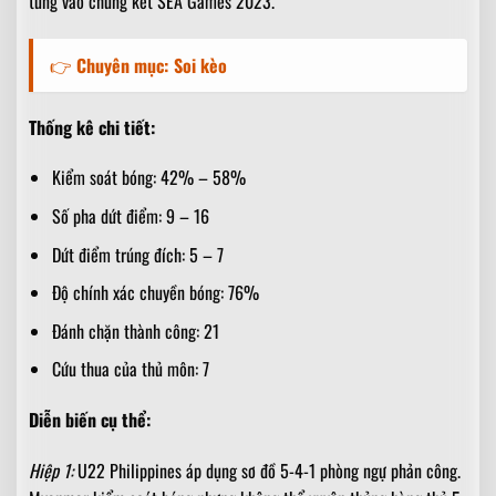
từng vào chung kết SEA Games 2023.
👉
Chuyên mục:
Soi kèo
Thống kê chi tiết:
Kiểm soát bóng: 42% – 58%
Số pha dứt điểm: 9 – 16
Dứt điểm trúng đích: 5 – 7
Độ chính xác chuyền bóng: 76%
Đánh chặn thành công: 21
Cứu thua của thủ môn: 7
Diễn biến cụ thể:
Hiệp 1:
U22 Philippines áp dụng sơ đồ 5-4-1 phòng ngự phản công.