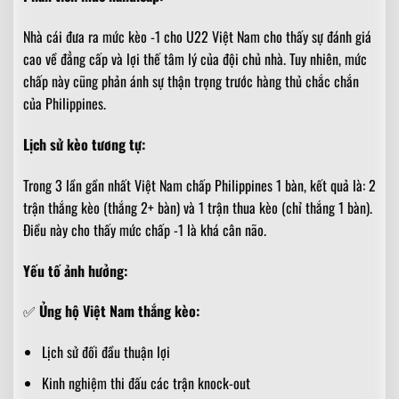
Nhà cái đưa ra mức kèo -1 cho U22 Việt Nam cho thấy sự đánh giá
cao về đẳng cấp và lợi thế tâm lý của đội chủ nhà. Tuy nhiên, mức
chấp này cũng phản ánh sự thận trọng trước hàng thủ chắc chắn
của Philippines.
Lịch sử kèo tương tự:
Trong 3 lần gần nhất Việt Nam chấp Philippines 1 bàn, kết quả là: 2
trận thắng kèo (thắng 2+ bàn) và 1 trận thua kèo (chỉ thắng 1 bàn).
Điều này cho thấy mức chấp -1 là khá cân não.
Yếu tố ảnh hưởng:
✅
Ủng hộ Việt Nam thắng kèo:
Lịch sử đối đầu thuận lợi
Kinh nghiệm thi đấu các trận knock-out