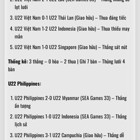
lọt lưới
U22 Việt Nam 0-1 U22 Thái Lan (Giao hữu) – Thua đáng tiếc
U22 Việt Nam 1-2 U22 Indonesia (Giao hữu) – Thua thiếu may
mắn
U22 Việt Nam 1-0 U22 Singapore (Giao hữu) – Thắng sát nút
Thống kê:
3 thắng – 0 hòa – 2 thua | Ghi 7 bàn – Thủng lưới 4
bàn
U22 Philippines:
U22 Philippines 2-0 U22 Myanmar (SEA Games 33) – Thắng
ấn tượng
U22 Philippines 1-0 U22 Indonesia (SEA Games 33) – Thắng
lịch sử
U22 Philippines 3-1 U22 Campuchia (Giao hữu) – Thắng dễ