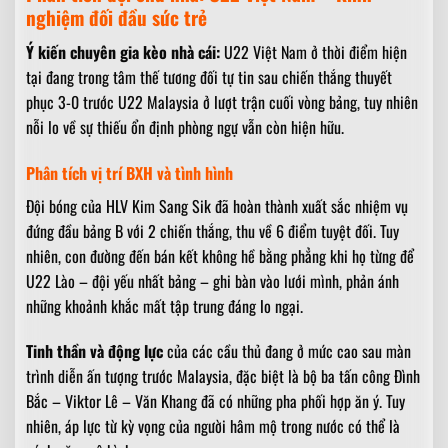
nghiệm đối đầu sức trẻ
Ý kiến chuyên gia kèo nhà cái:
U22 Việt Nam ở thời điểm hiện
tại đang trong tâm thế tương đối tự tin sau chiến thắng thuyết
phục 3-0 trước U22 Malaysia ở lượt trận cuối vòng bảng, tuy nhiên
nỗi lo về sự thiếu ổn định phòng ngự vẫn còn hiện hữu.
Phân tích vị trí BXH và tình hình
Đội bóng của HLV Kim Sang Sik đã hoàn thành xuất sắc nhiệm vụ
đứng đầu bảng B với 2 chiến thắng, thu về 6 điểm tuyệt đối. Tuy
nhiên, con đường đến bán kết không hề bằng phẳng khi họ từng để
U22 Lào – đội yếu nhất bảng – ghi bàn vào lưới mình, phản ánh
những khoảnh khắc mất tập trung đáng lo ngại.
Tinh thần và động lực
của các cầu thủ đang ở mức cao sau màn
trình diễn ấn tượng trước Malaysia, đặc biệt là bộ ba tấn công Đình
Bắc – Viktor Lê – Văn Khang đã có những pha phối hợp ăn ý. Tuy
nhiên, áp lực từ kỳ vọng của người hâm mộ trong nước có thể là