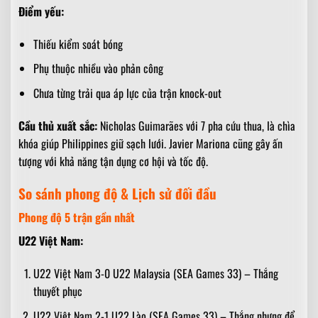
Điểm yếu:
Thiếu kiểm soát bóng
Phụ thuộc nhiều vào phản công
Chưa từng trải qua áp lực của trận knock-out
Cầu thủ xuất sắc:
Nicholas Guimarães với 7 pha cứu thua, là chìa
khóa giúp Philippines giữ sạch lưới. Javier Mariona cũng gây ấn
tượng với khả năng tận dụng cơ hội và tốc độ.
So sánh phong độ & Lịch sử đối đầu
Phong độ 5 trận gần nhất
U22 Việt Nam:
U22 Việt Nam 3-0 U22 Malaysia (SEA Games 33) – Thắng
thuyết phục
U22 Việt Nam 2-1 U22 Lào (SEA Games 33) – Thắng nhưng để