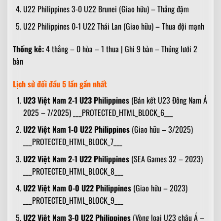
U22 Philippines 3-0 U22 Brunei (Giao hữu) – Thắng đậm
U22 Philippines 0-1 U22 Thái Lan (Giao hữu) – Thua đội mạnh
Thống kê:
4 thắng – 0 hòa – 1 thua | Ghi 9 bàn – Thủng lưới 2
bàn
Lịch sử đối đầu 5 lần gần nhất
U23 Việt Nam 2-1 U23 Philippines
(Bán kết U23 Đông Nam Á
2025 – 7/2025) ___PROTECTED_HTML_BLOCK_6___
U22 Việt Nam 1-0 U22 Philippines
(Giao hữu – 3/2025)
___PROTECTED_HTML_BLOCK_7___
U22 Việt Nam 2-1 U22 Philippines
(SEA Games 32 – 2023)
___PROTECTED_HTML_BLOCK_8___
U22 Việt Nam 0-0 U22 Philippines
(Giao hữu – 2023)
___PROTECTED_HTML_BLOCK_9___
U22 Việt Nam 3-0 U22 Philippines
(Vòng loại U23 châu Á –