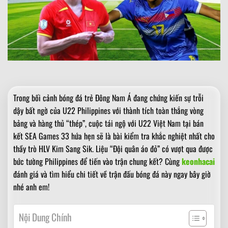
Trong bối cảnh bóng đá trẻ Đông Nam Á đang chứng kiến sự trỗi
dậy bất ngờ của U22 Philippines với thành tích toàn thắng vòng
bảng và hàng thủ “thép”, cuộc tái ngộ với U22 Việt Nam tại bán
kết SEA Games 33 hứa hẹn sẽ là bài kiểm tra khắc nghiệt nhất cho
thầy trò HLV Kim Sang Sik. Liệu “Đội quân áo đỏ” có vượt qua được
bức tường Philippines để tiến vào trận chung kết? Cùng
keonhacai
đánh giá và tìm hiểu chi tiết về trận đấu bóng đá này ngay bây giờ
nhé anh em!
Nội Dung Chính