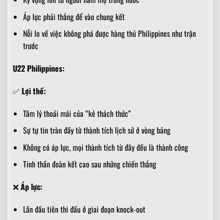
Áp lực phải thắng để vào chung kết
Nỗi lo về việc không phá được hàng thủ Philippines như trận
trước
U22 Philippines:
✅
Lợi thế:
Tâm lý thoải mái của “kẻ thách thức”
Sự tự tin tràn đầy từ thành tích lịch sử ở vòng bảng
Không có áp lực, mọi thành tích từ đây đều là thành công
Tinh thần đoàn kết cao sau những chiến thắng
❌
Áp lực:
Lần đầu tiên thi đấu ở giai đoạn knock-out