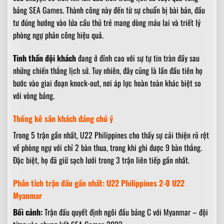
bảng SEA Games. Thành công này đến từ sự chuẩn bị bài bản, đầu
tư đúng hướng vào lứa cầu thủ trẻ mang dòng máu lai và triết lý
phòng ngự phản công hiệu quả.
Tinh thần đội khách
đang ở đỉnh cao với sự tự tin tràn đầy sau
những chiến thắng lịch sử. Tuy nhiên, đây cũng là lần đầu tiên họ
bước vào giai đoạn knock-out, nơi áp lực hoàn toàn khác biệt so
với vòng bảng.
Thống kê sân khách đáng chú ý
Trong 5 trận gần nhất, U22 Philippines cho thấy sự cải thiện rõ rệt
về phòng ngự với chỉ 2 bàn thua, trong khi ghi được 9 bàn thắng.
Đặc biệt, họ đã giữ sạch lưới trong 3 trận liên tiếp gần nhất.
Phân tích trận đấu gần nhất: U22 Philippines 2-0 U22
Myanmar
Bối cảnh:
Trận đấu quyết định ngôi đầu bảng C với Myanmar – đội