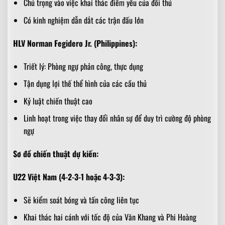
Chú trọng vào việc khai thác điểm yếu của đối thủ
Có kinh nghiệm dẫn dắt các trận đấu lớn
HLV Norman Fegidero Jr. (Philippines):
Triết lý: Phòng ngự phản công, thực dụng
Tận dụng lợi thế thể hình của các cầu thủ
Kỷ luật chiến thuật cao
Linh hoạt trong việc thay đổi nhân sự để duy trì cường độ phòng
ngự
Sơ đồ chiến thuật dự kiến:
U22 Việt Nam (4-2-3-1 hoặc 4-3-3):
Sẽ kiểm soát bóng và tấn công liên tục
Khai thác hai cánh với tốc độ của Văn Khang và Phi Hoàng