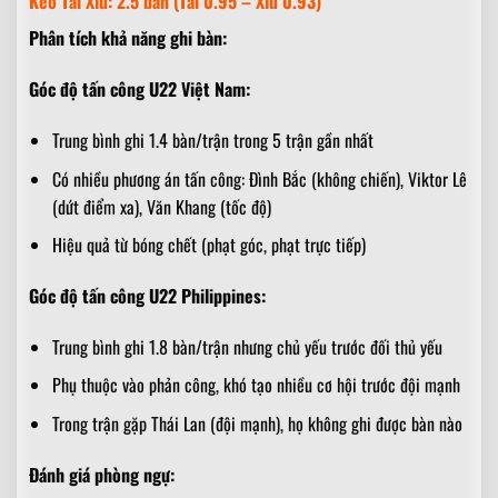
Kèo Tài Xỉu: 2.5 bàn (Tài 0.95 – Xỉu 0.93)
Phân tích khả năng ghi bàn:
Góc độ tấn công U22 Việt Nam:
Trung bình ghi 1.4 bàn/trận trong 5 trận gần nhất
Có nhiều phương án tấn công: Đình Bắc (không chiến), Viktor Lê
(dứt điểm xa), Văn Khang (tốc độ)
Hiệu quả từ bóng chết (phạt góc, phạt trực tiếp)
Góc độ tấn công U22 Philippines:
Trung bình ghi 1.8 bàn/trận nhưng chủ yếu trước đối thủ yếu
Phụ thuộc vào phản công, khó tạo nhiều cơ hội trước đội mạnh
Trong trận gặp Thái Lan (đội mạnh), họ không ghi được bàn nào
Đánh giá phòng ngự: