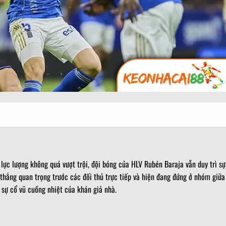
 lực lượng không quá vượt trội, đội bóng của HLV Rubén Baraja vẫn duy trì sự
n thắng quan trọng trước các đối thủ trực tiếp và hiện đang đứng ở nhóm giữ
 sự cổ vũ cuồng nhiệt của khán giả nhà.