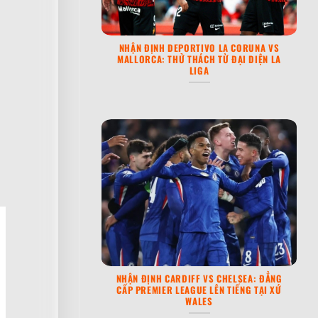
NHẬN ĐỊNH DEPORTIVO LA CORUNA VS
MALLORCA: THỬ THÁCH TỪ ĐẠI DIỆN LA
LIGA
NHẬN ĐỊNH CARDIFF VS CHELSEA: ĐẲNG
CẤP PREMIER LEAGUE LÊN TIẾNG TẠI XỨ
WALES