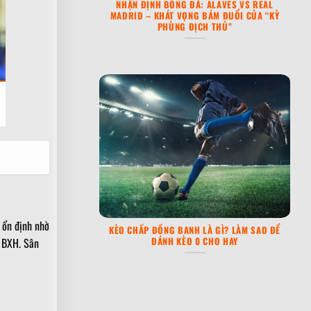
NHẬN ĐỊNH BÓNG ĐÁ: ALAVES VS REAL
MADRID – KHÁT VỌNG BÁM ĐUỔI CỦA “KỲ
PHÙNG ĐỊCH THỦ”
 ổn định nhờ
KÈO CHẤP ĐỒNG BANH LÀ GÌ? LÀM SAO ĐỂ
a BXH. Sân
ĐÁNH KÈO 0 CHO HAY