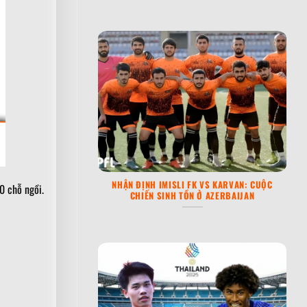
NHẬN ĐỊNH IMISLI FK VS KARVAN: CUỘC
0 chỗ ngồi.
CHIẾN SINH TỒN Ở AZERBAIJAN