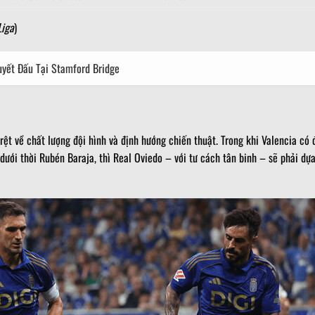
Liga
)
uyết Đấu Tại Stamford Bridge
ệt về chất lượng đội hình và định hướng chiến thuật. Trong khi Valencia có 
 dưới thời Rubén Baraja, thì Real Oviedo – với tư cách tân binh – sẽ phải dự