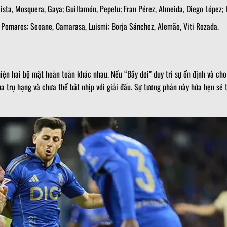
lista, Mosquera, Gaya; Guillamón, Pepelu; Fran Pérez, Almeida, Diego López;
 Pomares; Seoane, Camarasa, Luismi; Borja Sánchez, Alemão, Viti Rozada.
iện hai bộ mặt hoàn toàn khác nhau. Nếu “Bầy dơi” duy trì sự ổn định và cho
đua trụ hạng và chưa thể bắt nhịp với giải đấu. Sự tương phản này hứa hẹn sẽ 