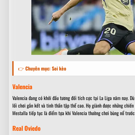
👉
Chuyên mục:
Soi kèo
Valencia
Valencia đang có khởi đầu tương đối tích cực tại La Liga năm nay. Dù
lối chơi gắn kết và tinh thần tập thể cao. Họ giành được những chiế
Mestalla tiếp tục là điểm tựa khi Valencia thường chơi bùng nổ trước
Real Oviedo