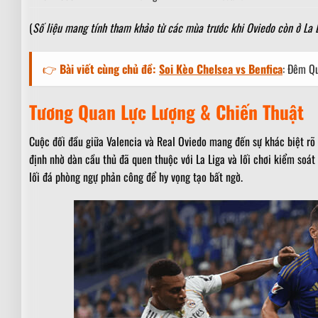
(
Số liệu mang tính tham khảo từ các mùa trước khi Oviedo còn ở La 
👉
Bài viết cùng chủ đề:
Soi Kèo Chelsea vs Benfica
: Đêm Q
Tương Quan Lực Lượng & Chiến Thuật
Cuộc đối đầu giữa Valencia và Real Oviedo mang đến sự khác biệt rõ r
định nhờ dàn cầu thủ đã quen thuộc với La Liga và lối chơi kiểm soát
lối đá phòng ngự phản công để hy vọng tạo bất ngờ.