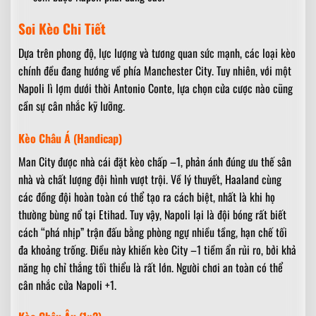
Soi Kèo Chi Tiết
Dựa trên phong độ, lực lượng và tương quan sức mạnh, các loại kèo
chính đều đang hướng về phía Manchester City. Tuy nhiên, với một
Napoli lì lợm dưới thời Antonio Conte, lựa chọn cửa cược nào cũng
cần sự cân nhắc kỹ lưỡng.
Kèo Châu Á (Handicap)
Man City được nhà cái đặt kèo chấp –1, phản ánh đúng ưu thế sân
nhà và chất lượng đội hình vượt trội. Về lý thuyết, Haaland cùng
các đồng đội hoàn toàn có thể tạo ra cách biệt, nhất là khi họ
thường bùng nổ tại Etihad. Tuy vậy, Napoli lại là đội bóng rất biết
cách “phá nhịp” trận đấu bằng phòng ngự nhiều tầng, hạn chế tối
đa khoảng trống. Điều này khiến kèo City –1 tiềm ẩn rủi ro, bởi khả
năng họ chỉ thắng tối thiểu là rất lớn. Người chơi an toàn có thể
cân nhắc cửa Napoli +1.