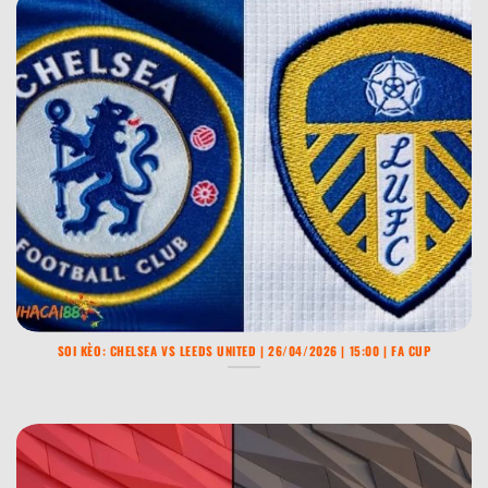
Soi Kèo Man Utd vs Chelsea – 23:30 Ngày
➤
20/09/2025: Duyên Nợ Chưa Trả Hết
SOI KÈO: CHELSEA VS LEEDS UNITED | 26/04/2026 | 15:00 | FA CUP