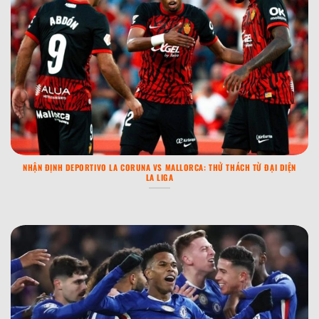
NHẬN ĐỊNH DEPORTIVO LA CORUNA VS MALLORCA: THỬ THÁCH TỪ ĐẠI DIỆN
LA LIGA