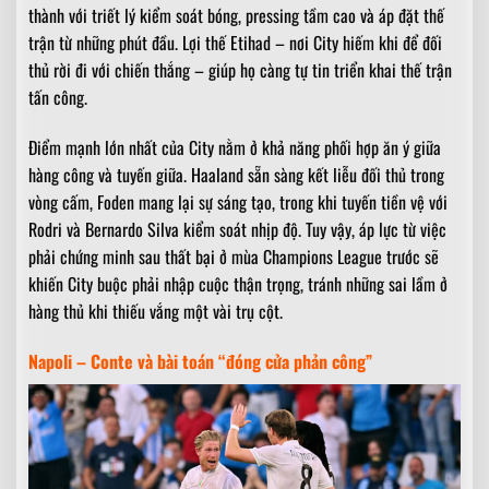
thành với triết lý kiểm soát bóng, pressing tầm cao và áp đặt thế
trận từ những phút đầu. Lợi thế Etihad – nơi City hiếm khi để đối
thủ rời đi với chiến thắng – giúp họ càng tự tin triển khai thế trận
tấn công.
Điểm mạnh lớn nhất của City nằm ở khả năng phối hợp ăn ý giữa
hàng công và tuyến giữa. Haaland sẵn sàng kết liễu đối thủ trong
vòng cấm, Foden mang lại sự sáng tạo, trong khi tuyến tiền vệ với
Rodri và Bernardo Silva kiểm soát nhịp độ. Tuy vậy, áp lực từ việc
phải chứng minh sau thất bại ở mùa Champions League trước sẽ
khiến City buộc phải nhập cuộc thận trọng, tránh những sai lầm ở
hàng thủ khi thiếu vắng một vài trụ cột.
Napoli – Conte và bài toán “đóng cửa phản công”