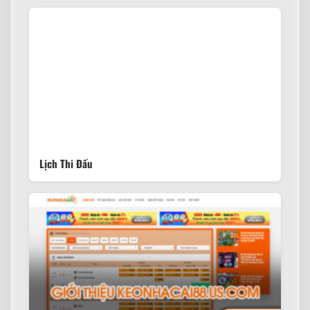
Lịch Thi Đấu