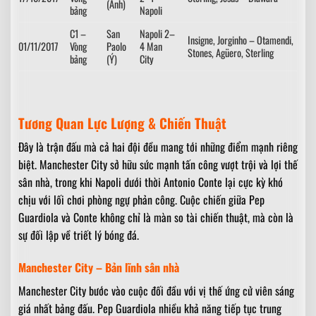
(Anh)
bảng
Napoli
C1 –
San
Napoli 2–
Insigne, Jorginho – Otamendi,
01/11/2017
Vòng
Paolo
4 Man
Stones, Agüero, Sterling
bảng
(Ý)
City
Tương Quan Lực Lượng & Chiến Thuật
Đây là trận đấu mà cả hai đội đều mang tới những điểm mạnh riêng
biệt. Manchester City sở hữu sức mạnh tấn công vượt trội và lợi thế
sân nhà, trong khi Napoli dưới thời Antonio Conte lại cực kỳ khó
chịu với lối chơi phòng ngự phản công. Cuộc chiến giữa Pep
Guardiola và Conte không chỉ là màn so tài chiến thuật, mà còn là
sự đối lập về triết lý bóng đá.
Manchester City – Bản lĩnh sân nhà
Manchester City bước vào cuộc đối đầu với vị thế ứng cử viên sáng
giá nhất bảng đấu. Pep Guardiola nhiều khả năng tiếp tục trung