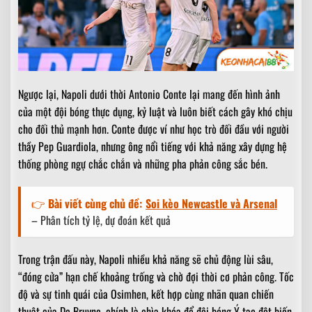
Ngược lại, Napoli dưới thời Antonio Conte lại mang đến hình ảnh
của một đội bóng thực dụng, kỷ luật và luôn biết cách gây khó chịu
cho đối thủ mạnh hơn. Conte được ví như học trò đối đầu với người
thầy Pep Guardiola, nhưng ông nổi tiếng với khả năng xây dựng hệ
thống phòng ngự chắc chắn và những pha phản công sắc bén.
👉
Bài viết cùng chủ đề:
Soi kèo Newcastle và Arsenal
– Phân tích tỷ lệ, dự đoán kết quả
Trong trận đấu này, Napoli nhiều khả năng sẽ chủ động lùi sâu,
“đóng cửa” hạn chế khoảng trống và chờ đợi thời cơ phản công. Tốc
độ và sự tinh quái của Osimhen, kết hợp cùng nhãn quan chiến
thuật của De Bruyne, chính là chìa khóa để đội bóng Ý tạo đột biến.