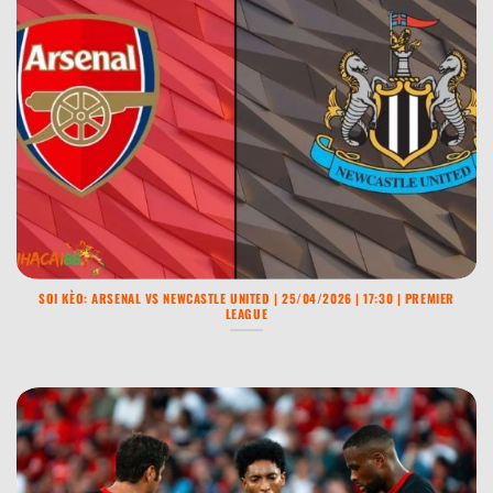
SOI KÈO: ARSENAL VS NEWCASTLE UNITED | 25/04/2026 | 17:30 | PREMIER
LEAGUE