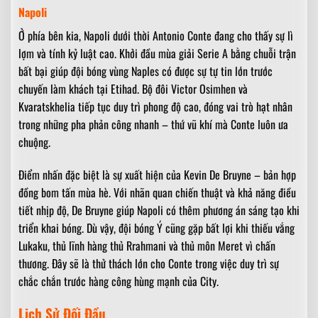
Napoli
Ở phía bên kia, Napoli dưới thời Antonio Conte đang cho thấy sự lì
lợm và tính kỷ luật cao. Khởi đầu mùa giải Serie A bằng chuỗi trận
bất bại giúp đội bóng vùng Naples có được sự tự tin lớn trước
chuyến làm khách tại Etihad. Bộ đôi Victor Osimhen và
Kvaratskhelia tiếp tục duy trì phong độ cao, đóng vai trò hạt nhân
trong những pha phản công nhanh – thứ vũ khí mà Conte luôn ưa
chuộng.
Điểm nhấn đặc biệt là sự xuất hiện của Kevin De Bruyne – bản hợp
đồng bom tấn mùa hè. Với nhãn quan chiến thuật và khả năng điều
tiết nhịp độ, De Bruyne giúp Napoli có thêm phương án sáng tạo khi
triển khai bóng. Dù vậy, đội bóng Ý cũng gặp bất lợi khi thiếu vắng
Lukaku, thủ lĩnh hàng thủ Rrahmani và thủ môn Meret vì chấn
thương. Đây sẽ là thử thách lớn cho Conte trong việc duy trì sự
chắc chắn trước hàng công hùng mạnh của City.
Lịch Sử Đối Đầu