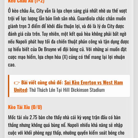
Kèo Châu Âu (1×2)
Ở kèo châu Âu, City vẫn là lựa chọn sáng giá nhất nhờ ưu thế vượt
trội về lực lượng lẫn bản lĩnh sân nhà. Guardiola chắc chắn muốn
giành trọn 3 điểm để khởi đầu thuận lợi, và đó là lý do City được
đánh giá cửa trên. Tuy nhiên, một kết quả hòa không phải bất ngờ
nếu Napoli phát huy tối đa chiến thuật phản công và tận dụng được
sự hiểu biết của De Bruyne về đội bóng cũ. Với những ai muốn đặt
cược mạo hiểm, lựa chọn hòa (X) cũng có thể mang lại lợi nhuận
cao.
👉
Bài viết cùng chủ đề:
Soi Kèo Everton vs West Ham
United
: Thử Thách Lớn Tại Hill Dickinson Stadium
Kèo Tài Xỉu (O/U)
Mốc tài xỉu 2.75 bàn cho thấy nhà cái kỳ vọng trận đấu có bàn
thắng nhưng không quá bùng nổ. Napoli nhiều khả năng sẽ nhập
cuộc với khối phòng ngự thấp, nhường quyền kiểm soát bóng cho