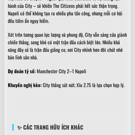
hành của City – sẽ khiến The Citizens phải hết sức thận trọng.
Napoli có thể không tạo ra nhiều pha tấn công, nhưng mỗi cơ hội
đều tiềm ẩn nguy hiểm.
Xét trên tương quan lực lượng và phong độ, City vẫn sáng cửa giành
chiến thắng, song khó có một trận đấu cách biệt lớn. Nhiều khả
năng đây sẽ là trận đấu giằng co, nơi City nhỉnh hơn đôi chút nhờ
bản lĩnh sân nhà.
Dự đoán tỷ số:
Manchester City 2–1 Napoli
Khuyến nghị kèo:
City thắng sát nút; Xỉu 2.75 là lựa chọn hợp lý.
✨ CÁC TRANG HỮU ÍCH KHÁC