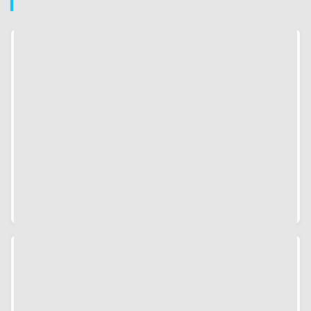
✨ CÁC TRANG HỮU ÍCH KHÁC
Lịch Thi Đấu