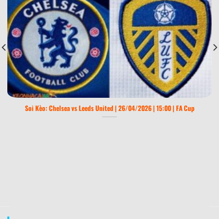
Soi Kèo: Chelsea vs Leeds United | 26/04/2026 | 15:00 | FA Cup