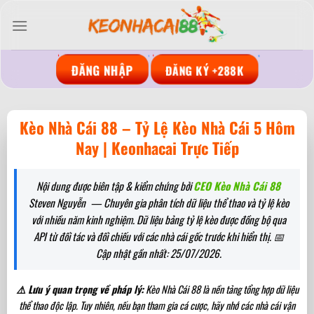
Bỏ
qua
nội
dung
ĐĂNG NHẬP
ĐĂNG KÝ +288K
Kèo Nhà Cái 88 – Tỷ Lệ Kèo Nhà Cái 5 Hôm
Nay | Keonhacai Trực Tiếp
Nội dung được biên tập & kiểm chứng bởi
CEO Kèo Nhà Cái 88
Steven Nguyễn
— Chuyên gia phân tích dữ liệu thể thao và tỷ lệ kèo
với nhiều năm kinh nghiệm. Dữ liệu bảng tỷ lệ kèo được đồng bộ qua
API từ đối tác và đối chiếu với các nhà cái gốc trước khi hiển thị. 📅
Cập nhật gần nhất: 25/07/2026.
⚠️ Lưu ý quan trọng về pháp lý:
Kèo Nhà Cái 88 là nền tảng tổng hợp dữ liệu
thể thao độc lập. Tuy nhiên, nếu bạn tham gia cá cược, hãy nhớ các nhà cái vận