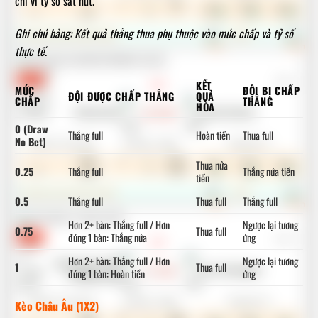
chỉ vì tỷ số sát nút.
1
3
O
0.8
Chủ
Khách
Hòa
2.87
3.4
2.25
1.5
0.8
U
1
Ghi chú bảng: Kết quả thắng thua phụ thuộc vào mức chấp và tỷ số
Toàn trận cược Châu Á khác
7
kèo
thực tế.
AUSTRALIA DARWIN PREMIER LEAGUE
Live
5
-
2
KẾT
53
'
MỨC
ĐỘI BỊ CHẤP
ĐỘI ĐƯỢC CHẤP THẮNG
QUẢ
CHẤP
THẮNG
HÒA
2
-
6
Palmerston
Darwin Hearts
0 (Draw
Thắng full
Hoàn tiền
Thua full
No Bet)
Toàn trận -Cược chấp
Toàn trận- -tài/Xỉu
Toàn trận-1x2
0.83
11
O
0.88
Chủ
Khách
Hòa
Thua nửa
0.25
Thắng full
Thắng nửa tiền
41
29
1.01
-1.75
0.98
U
0.93
tiền
Toàn trận cược Châu Á khác
7
kèo
0.5
Thắng full
Thua full
Thắng full
GIẢI HẠNG 2 TRUNG QUỐC
Hơn 2+ bàn: Thắng full / Hơn
Ngược lại tương
0.75
Thua full
đúng 1 bàn: Thắng nửa
ứng
Live
5
-
2
47
'
Hơn 2+ bàn: Thắng full / Hơn
Ngược lại tương
Changchun XIdu
1
Thua full
1
-
0
Yan An Ronghai
đúng 1 bàn: Hoàn tiền
ứng
Football Club
Toàn trận -Cược chấp
Toàn trận- -tài/Xỉu
Toàn trận-1x2
Kèo Châu Âu (1X2)
0.95
2.25
O
0.93