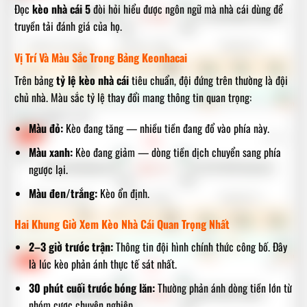
Đọc
kèo nhà cái 5
đòi hỏi hiểu được ngôn ngữ mà nhà cái dùng để
1
-
0
SKU Amstetten
FC Trenkwalder Admira
truyền tải đánh giá của họ.
Toàn trận -Cược chấp
Toàn trận- -tài/Xỉu
Toàn trận-1x2
Vị Trí Và Màu Sắc Trong Bảng Keonhacai
1.03
2.25
O
0.95
Chủ
Khách
Hòa
1.25
5
11
0.25
0.78
U
0.85
Trên bảng
tỷ lệ kèo nhà cái
tiêu chuẩn, đội đứng trên thường là đội
Toàn trận cược Châu Á khác
7
kèo
chủ nhà. Màu sắc tỷ lệ thay đổi mang thông tin quan trọng:
SLOVAKIA 2. LIGA
Màu đỏ:
Kèo đang tăng — nhiều tiền đang đổ vào phía này.
Live
5
-
2
56
'
Màu xanh:
Kèo đang giảm — dòng tiền dịch chuyển sang phía
ngược lại.
0
-
1
Slovan Bratislava B
FC STK 1914 Samorin
Màu đen/trắng:
Kèo ổn định.
Toàn trận -Cược chấp
Toàn trận- -tài/Xỉu
Toàn trận-1x2
0.8
2.25
O
0.73
Chủ
Khách
Hòa
Hai Khung Giờ Xem Kèo Nhà Cái Quan Trọng Nhất
8.5
4.33
1.33
-0.25
1
U
1.08
2–3 giờ trước trận:
Thông tin đội hình chính thức công bố. Đây
Toàn trận cược Châu Á khác
7
kèo
là lúc kèo phản ánh thực tế sát nhất.
Live
5
-
2
57
'
30 phút cuối trước bóng lăn:
Thường phản ánh dòng tiền lớn từ
1
-
0
MSK Zilina B
Sokol Dolna Zdana
nhóm cược chuyên nghiệp.