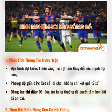
Live
5
-
2
46
'
0
-
0
Polissya Zhytomyr B
Metalist Kharkiv
Toàn trận -Cược chấp
Toàn trận- -tài/Xỉu
Toàn trận-1x2
0.93
1.25
O
0.85
Chủ
Khách
Hòa
2.1
2.5
4.75
0.25
0.88
U
0.95
Toàn trận cược Châu Á khác
7
kèo
GERMAN JUNIOREN BUNDESLIGA
1. Phân Tích Thông Tin Trước Trận
Live
5
-
2
45
'
Đội hình dự kiến:
Thiếu vắng trụ cột làm thay đổi sức mạnh đội
SpVgg Unterhaching
1
-
0
U19 Bayern Munich
bóng.
U19
Phong độ gần đây:
Xét cả lối chơi, không chỉ kết quả tỷ số.
Toàn trận -Cược chấp
Toàn trận- -tài/Xỉu
Toàn trận-1x2
0.98
3.5
O
0.8
Chủ
Khách
Hòa
Động lực thi đấu:
Đội đua trụ hạng thường đá quyết tâm hơn đội
1.08
9
17
2
0.83
U
1
đã an bài.
Toàn trận cược Châu Á khác
7
kèo
2. Theo Dõi Biến Động Kèo Có Hệ Thống
GERMANY OBERLIGA