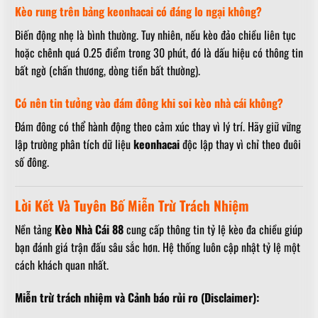
Kèo rung trên bảng keonhacai có đáng lo ngại không?
Biến động nhẹ là bình thường. Tuy nhiên, nếu kèo đảo chiều liên tục
hoặc chênh quá 0.25 điểm trong 30 phút, đó là dấu hiệu có thông tin
bất ngờ (chấn thương, dòng tiền bất thường).
Có nên tin tưởng vào đám đông khi soi kèo nhà cái không?
Đám đông có thể hành động theo cảm xúc thay vì lý trí. Hãy giữ vững
lập trường phân tích dữ liệu
keonhacai
độc lập thay vì chỉ theo đuôi
số đông.
Lời Kết Và Tuyên Bố Miễn Trừ Trách Nhiệm
Nền tảng
Kèo Nhà Cái 88
cung cấp thông tin tỷ lệ kèo đa chiều giúp
bạn đánh giá trận đấu sâu sắc hơn. Hệ thống luôn cập nhật tỷ lệ một
cách khách quan nhất.
Miễn trừ trách nhiệm và Cảnh báo rủi ro (Disclaimer):