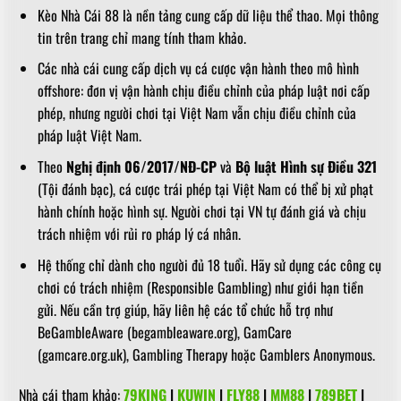
Kèo Nhà Cái 88 là nền tảng cung cấp dữ liệu thể thao. Mọi thông
tin trên trang chỉ mang tính tham khảo.
Các nhà cái cung cấp dịch vụ cá cược vận hành theo mô hình
offshore: đơn vị vận hành chịu điều chỉnh của pháp luật nơi cấp
phép, nhưng người chơi tại Việt Nam vẫn chịu điều chỉnh của
pháp luật Việt Nam.
Theo
Nghị định 06/2017/NĐ-CP
và
Bộ luật Hình sự Điều 321
(Tội đánh bạc), cá cược trái phép tại Việt Nam có thể bị xử phạt
hành chính hoặc hình sự. Người chơi tại VN tự đánh giá và chịu
trách nhiệm với rủi ro pháp lý cá nhân.
Hệ thống chỉ dành cho người đủ 18 tuổi. Hãy sử dụng các công cụ
chơi có trách nhiệm (Responsible Gambling) như giới hạn tiền
gửi. Nếu cần trợ giúp, hãy liên hệ các tổ chức hỗ trợ như
BeGambleAware (begambleaware.org), GamCare
(gamcare.org.uk), Gambling Therapy hoặc Gamblers Anonymous.
Nhà cái tham khảo:
79KING
|
KUWIN
|
FLY88
|
MM88
|
789BET
|