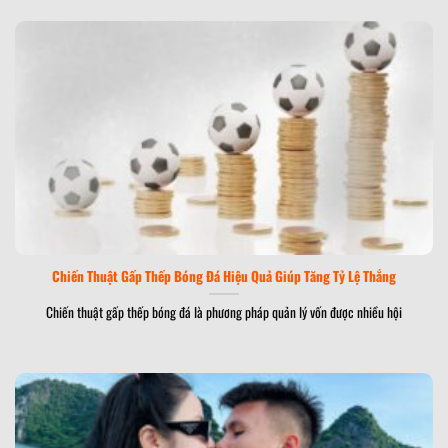
Chiến Thuật Gấp Thếp Bóng Đá Hiệu Quả Giúp Tăng Tỷ Lệ Thắng
Chiến thuật gấp thếp bóng đá là phương pháp quản lý vốn được nhiều hội