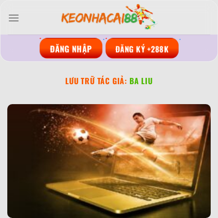
Bỏ
qua
nội
dung
ĐĂNG NHẬP
ĐĂNG KÝ +288K
LƯU TRỮ TÁC GIẢ:
BA LIU