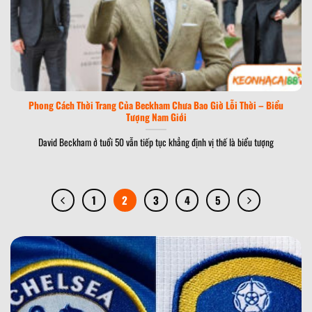
Phong Cách Thời Trang Của Beckham Chưa Bao Giờ Lỗi Thời – Biểu
Tượng Nam Giới
David Beckham ở tuổi 50 vẫn tiếp tục khẳng định vị thế là biểu tượng
1
2
3
4
5