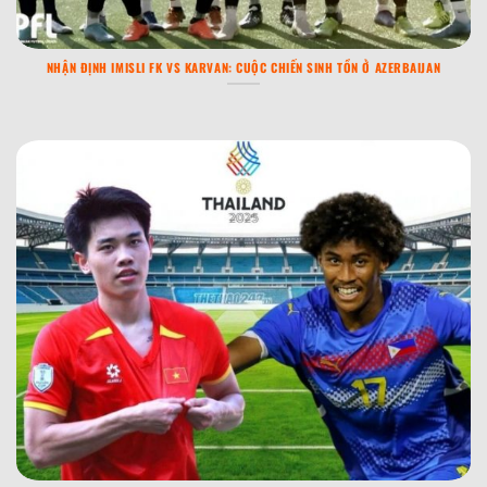
NHẬN ĐỊNH IMISLI FK VS KARVAN: CUỘC CHIẾN SINH TỒN Ở AZERBAIJAN