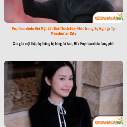
Pep Guardiola Đối Mặt Với Thử Thách Lớn Nhất Trong Sự Nghiệp Tại
Manchester City
Sau gần một thập kỷ thống trị bóng đá Anh, HLV Pep Guardiola đang phải