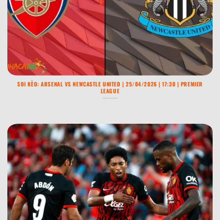
SOI KÈO: ARSENAL VS NEWCASTLE UNITED | 25/04/2026 | 17:30 | PREMIER
LEAGUE