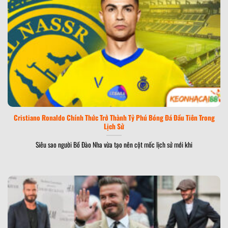
Cristiano Ronaldo Chính Thức Trở Thành Tỷ Phú Bóng Đá Đầu Tiên Trong
Lịch Sử
Siêu sao người Bồ Đào Nha vừa tạo nên cột mốc lịch sử mới khi