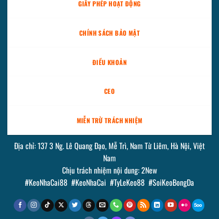
GIẤY PHÉP HOẠT ĐỘNG
CHÍNH SÁCH BẢO MẬT
ĐIỀU KHOẢN
CEO
MIỄN TRỪ TRÁCH NHIỆM
Địa chỉ: 137 3 Ng. Lê Quang Đạo, Mễ Trì, Nam Từ Liêm, Hà Nội, Việt
Nam
Chịu trách nhiệm nội dung: 2New
#KeoNhaCai88 #KeoNhaCai #TyLeKeo88 #SoiKeoBongDa