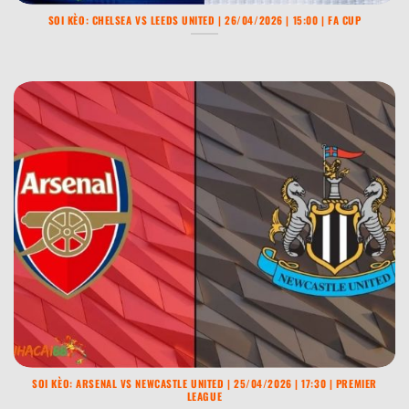
SOI KÈO: CHELSEA VS LEEDS UNITED | 26/04/2026 | 15:00 | FA CUP
SOI KÈO: ARSENAL VS NEWCASTLE UNITED | 25/04/2026 | 17:30 | PREMIER
LEAGUE