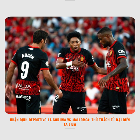
NHẬN ĐỊNH DEPORTIVO LA CORUNA VS MALLORCA: THỬ THÁCH TỪ ĐẠI DIỆN
LA LIGA