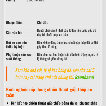
Nhược điểm
Chi tiết
Người chơi cần ít nhất gấp 10 lần tiền cược gốc để
Cần vốn lớn
duy trì chuỗi cược an toàn.
Rủi ro cao nếu
Nếu không dừng đúng lúc, chuỗi gấp thếp dài có thể
thiếu kỷ luật
gây thua lỗ nặng.
Phụ thuộc vào xác
Nếu chọn sai kèo hoặc trận đấu biến động mạnh, tỷ
suất thắng
lệ thắng sẽ giảm đáng kể.
Xem kèo nhà cái, tỷ lệ kèo bóng đá, kèo nhà cái 5
hôm nay tại trang chủ của chúng tôi:
keonhacai
Kinh nghiệm áp dụng chiến thuật gấp thếp an
toàn
Nên kết hợp
chiến thuật gấp thếp bóng đá
với phương pháp