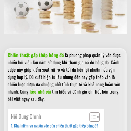
Chiến thuật gấp thếp bóng đá
là phương pháp quản lý vốn được
nhiều hội viên lâu năm sử dụng khi tham gia cá độ bóng đá. Cách
cược này giúp kiểm soát rủi ro và tối đa hóa lợi nhuận nếu vận
dụng hợp lý. Dù xuất hiện từ lâu nhưng đến nay gấp thếp vẫn là
chiến lược được ưa chuộng nhờ tính thực tế và khả năng hoàn vốn
nhanh. Cùng
kèo nhà cái
tìm hiểu và đánh giá chi tiết hơn trong
bài viết ngay sau đây.
Nội Dung Chính
Khái niệm và nguồn gốc của chiến thuật gấp thếp bóng đá