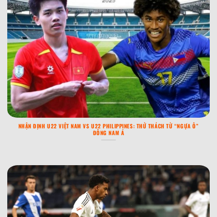
NHẬN ĐỊNH U22 VIỆT NAM VS U22 PHILIPPINES: THỬ THÁCH TỪ “NGỰA Ô”
ĐÔNG NAM Á