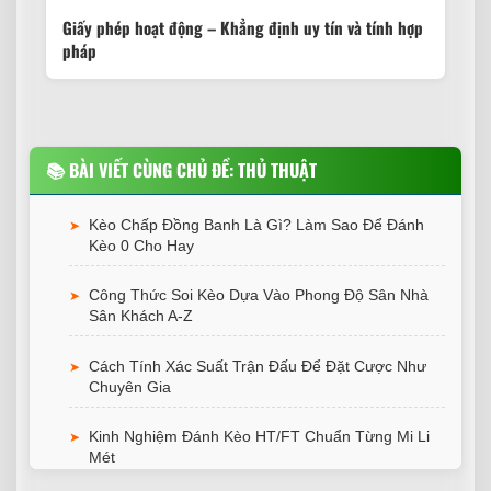
Giấy phép hoạt động – Khẳng định uy tín và tính hợp
pháp
📚 BÀI VIẾT CÙNG CHỦ ĐỀ:
THỦ THUẬT
Kèo Chấp Đồng Banh Là Gì? Làm Sao Để Đánh
➤
Kèo 0 Cho Hay
Công Thức Soi Kèo Dựa Vào Phong Độ Sân Nhà
➤
Sân Khách A-Z
Cách Tính Xác Suất Trận Đấu Để Đặt Cược Như
➤
Chuyên Gia
Kinh Nghiệm Đánh Kèo HT/FT Chuẩn Từng Mi Li
➤
Mét