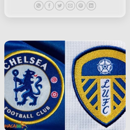
Top 9 Mẹo Kèo Thẻ Phạt Chuẩn Xác Từ Cao Thủ
➤
Cá Độ
Soi Kèo Phạt Góc Chuẩn Xác – 8 Bí Quyết Chốt
➤
Kèo Hiệu Quả
7 Kinh Nghiệm Xương Máu Giúp Soi Kèo Châu Âu
➤
Chính Xác 100%