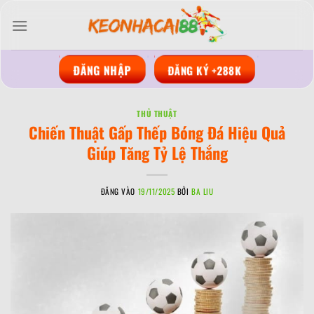
Bỏ
qua
nội
dung
ĐĂNG NHẬP
ĐĂNG KÝ +288K
THỦ THUẬT
Chiến Thuật Gấp Thếp Bóng Đá Hiệu Quả
Giúp Tăng Tỷ Lệ Thắng
ĐĂNG VÀO
19/11/2025
BỞI
BA LIU