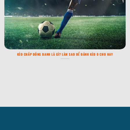
KÈO CHẤP ĐỒNG BANH LÀ GÌ? LÀM SAO ĐỂ ĐÁNH KÈO 0 CHO HAY