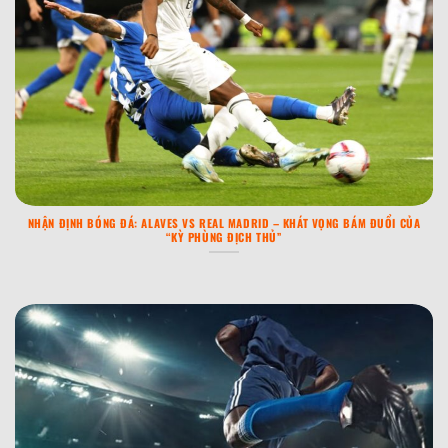
NHẬN ĐỊNH BÓNG ĐÁ: ALAVES VS REAL MADRID – KHÁT VỌNG BÁM ĐUỔI CỦA
“KỲ PHÙNG ĐỊCH THỦ”