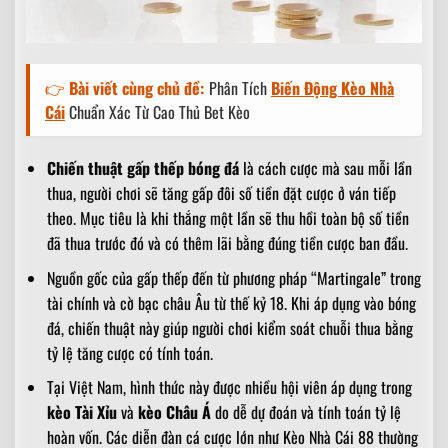
👉
Bài viết cùng chủ đề:
Phân Tích
Biến Động Kèo Nhà
Cái
Chuẩn Xác Từ Cao Thủ Bet Kèo
Chiến thuật gấp thếp bóng đá
là cách cược mà sau mỗi lần
thua, người chơi sẽ tăng gấp đôi số tiền đặt cược ở ván tiếp
theo. Mục tiêu là khi thắng một lần sẽ thu hồi toàn bộ số tiền
đã thua trước đó và có thêm lãi bằng đúng tiền cược ban đầu.
Nguồn gốc của gấp thếp đến từ phương pháp “Martingale” trong
tài chính và cờ bạc châu Âu từ thế kỷ 18. Khi áp dụng vào bóng
đá, chiến thuật này giúp người chơi kiểm soát chuỗi thua bằng
tỷ lệ tăng cược có tính toán.
Tại Việt Nam, hình thức này được nhiều hội viên áp dụng trong
kèo Tài Xỉu
và
kèo Châu Á
do dễ dự đoán và tính toán tỷ lệ
hoàn vốn. Các diễn đàn cá cược lớn như Kèo Nhà Cái 88 thường