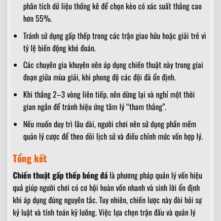
phân tích dữ liệu thống kê để chọn kèo có xác suất thắng cao
hơn 55%.
Tránh sử dụng gấp thếp trong các trận giao hữu hoặc giải trẻ vì
tỷ lệ biến động khó đoán.
Các chuyên gia khuyên nên áp dụng chiến thuật này trong giai
đoạn giữa mùa giải, khi phong độ các đội đã ổn định.
Khi thắng 2–3 vòng liên tiếp, nên dừng lại và nghỉ một thời
gian ngắn để tránh hiệu ứng tâm lý “tham thắng”.
Nếu muốn duy trì lâu dài, người chơi nên sử dụng phần mềm
quản lý cược để theo dõi lịch sử và điều chỉnh mức vốn hợp lý.
Tổng kết
Chiến thuật gấp thếp bóng đá
là phương pháp quản lý vốn hiệu
quả giúp người chơi có cơ hội hoàn vốn nhanh và sinh lời ổn định
khi áp dụng đúng nguyên tắc. Tuy nhiên, chiến lược này đòi hỏi sự
kỷ luật và tính toán kỹ lưỡng. Việc lựa chọn trận đấu và quản lý