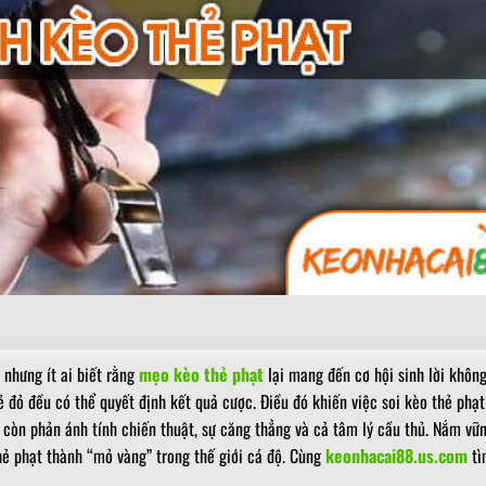
 nhưng ít ai biết rằng
mẹo kèo thẻ phạt
lại mang đến cơ hội sinh lời khôn
ẻ đỏ đều có thể quyết định kết quả cược. Điều đó khiến việc soi kèo thẻ phạt
 còn phản ánh tính chiến thuật, sự căng thẳng và cả tâm lý cầu thủ. Nắm vữ
hẻ phạt thành “mỏ vàng” trong thế giới cá độ. Cùng
keonhacai88.us.com
tì