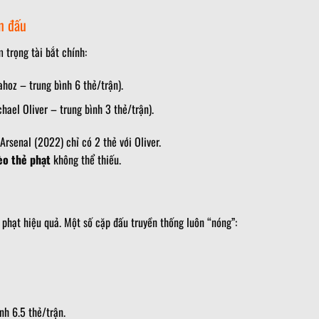
ận đấu
 trọng tài bắt chính:
ahoz – trung bình 6 thẻ/trận).
hael Oliver – trung bình 3 thẻ/trận).
Arsenal (2022) chỉ có 2 thẻ với Oliver.
o thẻ phạt
không thể thiếu.
ẻ phạt hiệu quả. Một số cặp đấu truyền thống luôn “nóng”:
nh 6.5 thẻ/trận.