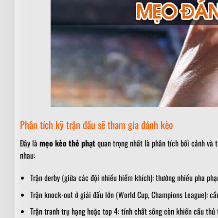
Phân tích kỹ trận đấu sẽ tham gia đánh kèo
Đây là
mẹo kèo thẻ phạt
quan trọng nhất là phân tích bối cảnh và 
nhau:
Trận derby (giữa các đội nhiều hiềm khích): thường nhiều pha phạm
Trận knock-out ở giải đấu lớn (World Cup, Champions League): cầu 
Trận tranh trụ hạng hoặc top 4: tính chất sống còn khiến cầu thủ 