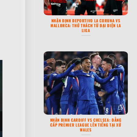
NHẬN ĐỊNH DEPORTIVO LA CORUNA VS
MALLORCA: THỬ THÁCH TỪ ĐẠI DIỆN LA
LIGA
NHẬN ĐỊNH CARDIFF VS CHELSEA: ĐẲNG
CẤP PREMIER LEAGUE LÊN TIẾNG TẠI XỨ
WALES