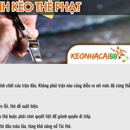
tính chất của trận đấu. Không phải trận nào cũng diễn ra với mức độ căng th
 lỗi, thẻ dễ xuất hiện.
thủ buộc phải chơi quyết liệt để giành quyền đi tiếp.
thi đấu máu lửa, tăng khả năng nổ Tài thẻ.