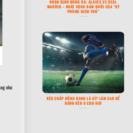
NHẬN ĐỊNH BÓNG ĐÁ: ALAVES VS REAL
MADRID – KHÁT VỌNG BÁM ĐUỔI CỦA “KỲ
PHÙNG ĐỊCH THỦ”
ẳng như
KÈO CHẤP ĐỒNG BANH LÀ GÌ? LÀM SAO ĐỂ
ĐÁNH KÈO 0 CHO HAY