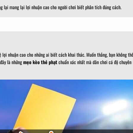
ng lại mang lại lợi nhuận cao cho người chơi biết phân tích đúng cách.
lệ lợi nhuận cao cho những ai biết cách khai thác. Muốn thắng, bạn không th
 đây là những
mẹo kèo thẻ phạt
chuẩn xác nhất mà dân chơi cá độ chuyên 